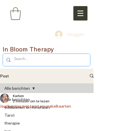
Inloggen
In Bloom Therapy
Post
Alle berichten
Karlien
Alle berichten
2 minuten om te lezen
Jaarlegging met tarot en orakelkaarten
edelstenen en mineralen
Tarot
therapie
nur