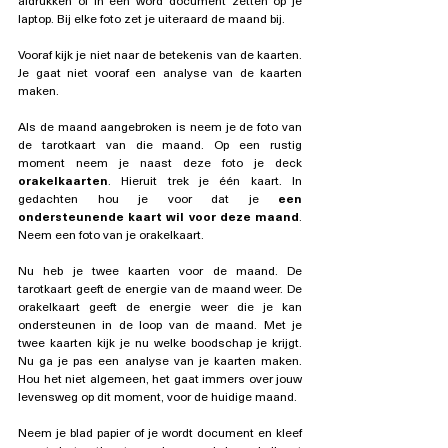
afdrukken of in een word document zetten op je 
laptop. Bij elke foto zet je uiteraard de maand bij.
Vooraf kijk je niet naar de betekenis van de kaarten. 
Je gaat niet vooraf een analyse van de kaarten 
maken.
Als de maand aangebroken is neem je de foto van 
de tarotkaart van die maand. Op een rustig 
moment neem je naast deze foto je deck 
orakelkaarten
. Hieruit trek je één kaart. In 
gedachten hou je voor dat je 
een 
ondersteunende kaart wil voor deze maand
. 
Neem een foto van je orakelkaart.
Nu heb je twee kaarten voor de maand. De 
tarotkaart geeft de energie van de maand weer. De 
orakelkaart geeft de energie weer die je kan 
ondersteunen in de loop van de maand. Met je 
twee kaarten kijk je nu welke boodschap je krijgt. 
Nu ga je pas een analyse van je kaarten maken. 
Hou het niet algemeen, het gaat immers over jouw 
levensweg op dit moment, voor de huidige maand.
Neem je blad papier of je wordt document en kleef 