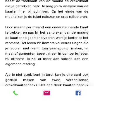
naast de tarotkaart van de maand de orakelkaart 
die je getrokken hebt. Je mag jouw analyse van de 
kaarten hier bij schrijven. Op het einde van de 
maand kan je de tekst nalezen en erop reflecteren.
Door maand per maand een ondersteunende kaart 
te trekken en pas bij het aanbreken van de maand 
de kaarten te gaan analyseren werk je korter op het 
moment. Het leven zit immers vol verrassingen die 
je vooraf niet kent. Een jaarlegging maken, in 
maandfragmenten speelt meer in op hoe je leven 
nu stroomt. Je zal er meer aan hebben dan een 
algemene reading.
Als je niet sterk bent in tarot kan je uiteraard ook 
gebruik maken van twee verschillende 
orakelkaartendecks. Het ene deck kaarten gebruik 
je voor de maandkaarten. Het andere voor de 
ondersteunende maandkaart.
Tarot