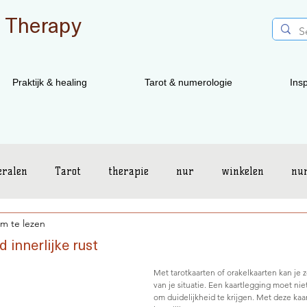
 Therapy
Praktijk & healing
Tarot & numerologie
Insp
eralen
Tarot
therapie
nur
winkelen
nu
m te lezen
Energetix
d innerlijke rust
Met tarotkaarten of orakelkaarten kan je 
van je situatie. Een kaartlegging moet niet
om duidelijkheid te krijgen. Met deze kaar