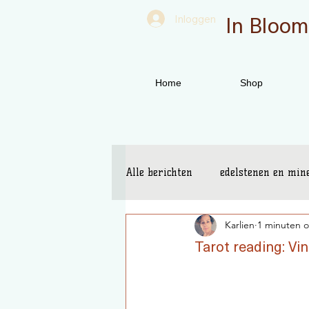
In Bloom
Inloggen
Home
Shop
Alle berichten
edelstenen en min
Karlien
1 minuten o
spirituele tools
boeken
Tarot reading: Vin