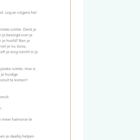
it. Leg ze volgens het 
ntale ruimte. Denk je 
 je bezorgd over je 
n je hoofd? Ben je 
el je nu: boos, 
ft je enig inzicht in je 
fysieke ruimte. Hoe is 
 je huidige 
ooruit te komen? 
oruit.
n.
om meer harmonie te 
nen je daarbij helpen.