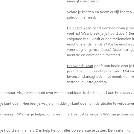
innerlijke rust terug.
Schud je kaarten en neem er vijf kaarten u
patroon hiernaast.
De eerste kaart
 geeft een beeld van je me
veel na? Waar breek je je hoofd over? Ben
volgende zet? Draait er een mallemolen i
emotioneler dan anders? Welke emoties vo
verdrietig, ongerust, chaos? Deze kaart gee
mentale en emotionele toestand.
De tweede kaart
 geeft een beeld over je 
je situatie nu, thuis of op het werk. Maken
levensomstandigheden het moeilijk om v
Vertoon je uitstelgedrag?
eem weer. Als je inzicht hebt over wat het probleem is dan ben je al een hele stap vo
 je kunt doen: Hier leer je wat je onmiddellijk kunt doen om de situatie te verbetere
ronnen aan. Wie kan je helpen om meer innerlijke rust te vinden? Wat kan je doen 
je hoofd en in je hart. Dan help het om alles op een rijtje te zetten. De kaarten kun